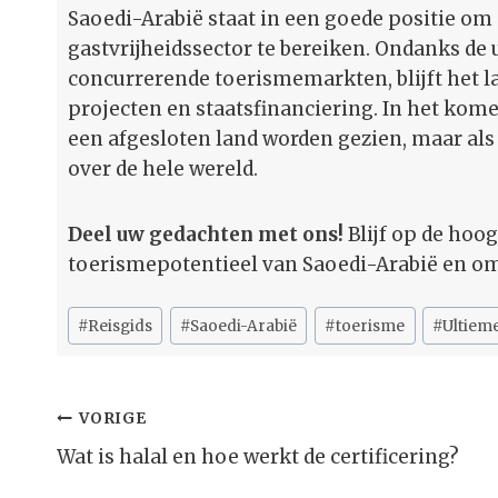
Saoedi-Arabië staat in een goede positie om
gastvrijheidssector te bereiken. Ondanks d
concurrerende toerismemarkten, blijft het l
projecten en staatsfinanciering. In het kom
een afgesloten land worden gezien, maar al
over de hele wereld.
Deel uw gedachten met ons!
Blijf op de hoo
toerismepotentieel van Saoedi-Arabië en om 
Bericht
#
Reisgids
#
Saoedi-Arabië
#
toerisme
#
Ultiem
tags:
Bericht
VORIGE
Navigatie
Wat is halal en hoe werkt de certificering?