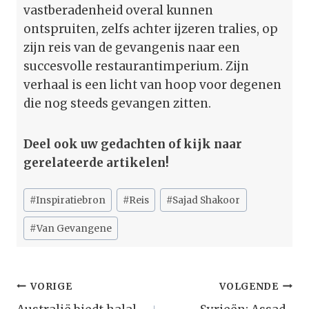
vastberadenheid overal kunnen
ontspruiten, zelfs achter ijzeren tralies, op
zijn reis van de gevangenis naar een
succesvolle restaurantimperium. Zijn
verhaal is een licht van hoop voor degenen
die nog steeds gevangen zitten.
Deel ook uw gedachten of kijk naar
gerelateerde artikelen!
Bericht
#
Inspiratiebron
#
Reis
#
Sajad Shakoor
tags:
#
Van Gevangene
Bericht
VORIGE
VOLGENDE