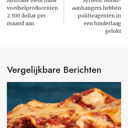
Navigatie
Australië biedt halal
Syrieën: Assad-
voedselproducenten
aanhangers hebben
2.300 dollar per
politieagenten in
maand aan
een hinderlaag
gelokt
Vergelijkbare Berichten