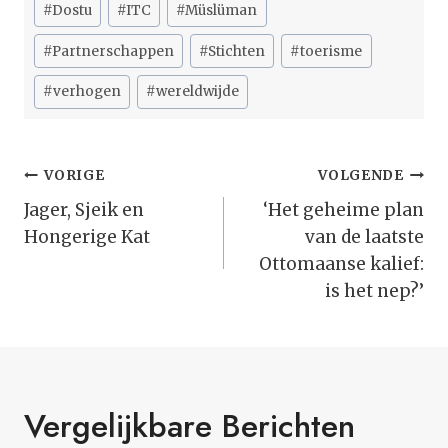
#
Dostu
#
ITC
#
Müslüman
tags:
#
Partnerschappen
#
Stichten
#
toerisme
#
verhogen
#
wereldwijde
Bericht
VORIGE
VOLGENDE
Navigatie
Jager, Sjeik en
‘Het geheime plan
Hongerige Kat
van de laatste
Ottomaanse kalief:
is het nep?’
Vergelijkbare Berichten