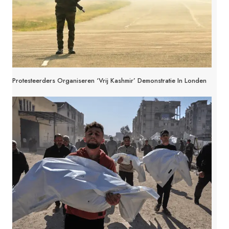
Protesteerders Organiseren ‘Vrij Kashmir’ Demonstratie In Londen