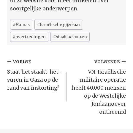
onze website voor meer artikelen over
soortgelijke onderwerpen.
Bericht
#
Hamas
#
Israëlische gijzelaar
tags:
#
overtredingen
#
staak het vuren
Bericht
VORIGE
VOLGENDE
Navigatie
Staat het staakt-het-
VN: Israëlische
vuren in Gaza op de
militaire operatie
rand van instorting?
heeft 40.000 mensen
op de Westelijke
Jordaanoever
ontheemd