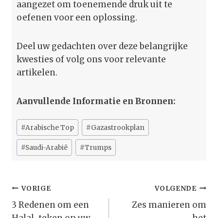
aangezet om toenemende druk uit te
oefenen voor een oplossing.
Deel uw gedachten over deze belangrijke
kwesties of volg ons voor relevante
artikelen.
Aanvullende Informatie en Bronnen:
Bericht
#
Arabische Top
#
Gazastrookplan
tags:
#
Saudi-Arabië
#
Trumps
Bericht
VORIGE
VOLGENDE
Navigatie
3 Redenen om een
Zes manieren om