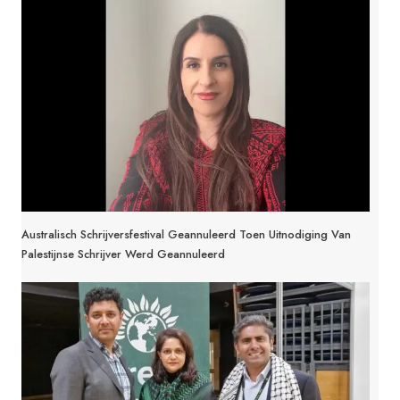
Australisch Schrijversfestival Geannuleerd Toen Uitnodiging Van
Palestijnse Schrijver Werd Geannuleerd