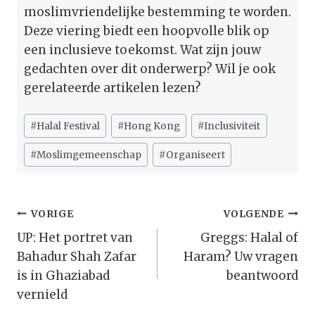
moslimvriendelijke bestemming te worden.
Deze viering biedt een hoopvolle blik op
een inclusieve toekomst. Wat zijn jouw
gedachten over dit onderwerp? Wil je ook
gerelateerde artikelen lezen?
Bericht
#
Halal Festival
#
Hong Kong
#
Inclusiviteit
tags:
#
Moslimgemeenschap
#
Organiseert
Bericht
VORIGE
VOLGENDE
Navigatie
UP: Het portret van
Greggs: Halal of
Bahadur Shah Zafar
Haram? Uw vragen
is in Ghaziabad
beantwoord
vernield