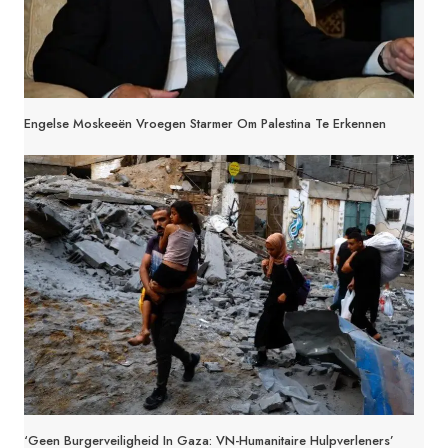
Engelse Moskeeën Vroegen Starmer Om Palestina Te Erkennen
‘Geen Burgerveiligheid In Gaza: VN-Humanitaire Hulpverleners’