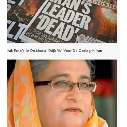
Irak Echo’s: In De Media ‘Déjà Vu’ Voor De Oorlog In Iran