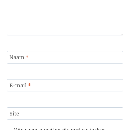
Naam
*
E-mail
*
Site
Mijn naam, e-mail en site opslaan in deze