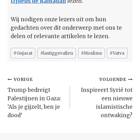
tijdens de Ramadan
lezen.
Wij nodigen onze lezers uit om hun
gedachten over dit onderwerp met ons te
delen of relevante artikelen te lezen.
Bericht
#
Gujarat
#
lastiggevallen
#
Moslims
#
Vatva
tags:
Bericht
VORIGE
VOLGENDE
Navigatie
Trump bedreigt
Inspireert Syrië tot
Palestijnen in Gaza:
een nieuwe
‘Als je gijzelt, ben je
islamistische
dood’
ontwaking?