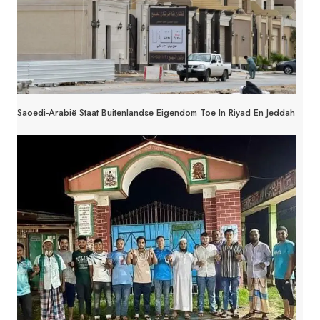
Saoedi-Arabië Staat Buitenlandse Eigendom Toe In Riyad En Jeddah