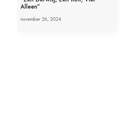
Alleen”
november 26, 2024
Israël Sluit Vijf Palestijnse
Mediabedrijven In Jeruzalem.
februari 24, 2026