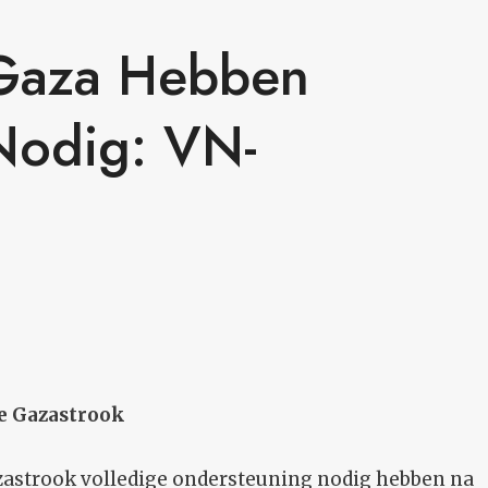
 Gaza Hebben
Nodig: VN-
de Gazastrook
azastrook volledige ondersteuning nodig hebben na