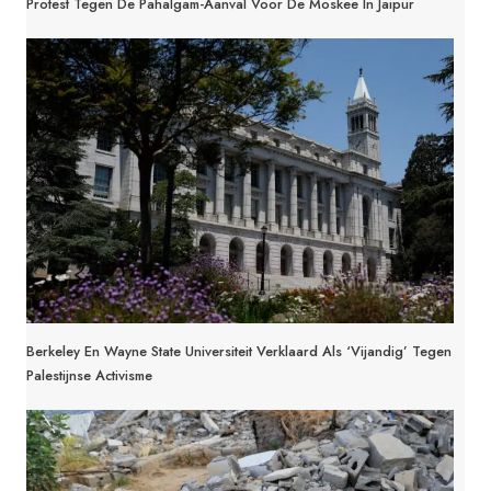
Protest Tegen De Pahalgam-Aanval Voor De Moskee In Jaipur
Berkeley En Wayne State Universiteit Verklaard Als ‘vijandig’ Tegen
Palestijnse Activisme