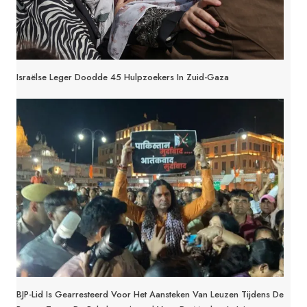
Israëlse Leger Doodde 45 Hulpzoekers In Zuid-Gaza
BJP-Lid Is Gearresteerd Voor Het Aansteken Van Leuzen Tijdens De