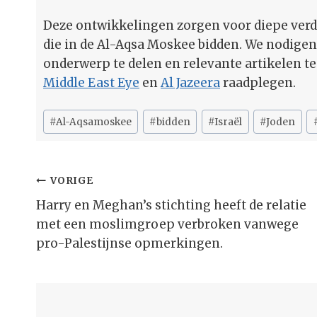
Deze ontwikkelingen zorgen voor diepe ver
die in de Al-Aqsa Moskee bidden. We nodigen
onderwerp te delen en relevante artikelen t
Middle East Eye
en
Al Jazeera
raadplegen.
Bericht
#
Al-Aqsamoskee
#
bidden
#
Israël
#
Joden
tags:
Bericht
VORIGE
Navigatie
Harry en Meghan’s stichting heeft de relatie
met een moslimgroep verbroken vanwege
pro-Palestijnse opmerkingen.