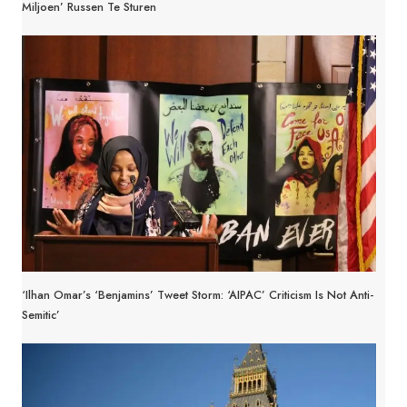
Miljoen’ Russen Te Sturen
‘Ilhan Omar’s ‘Benjamins’ Tweet Storm: ‘AIPAC’ Criticism Is Not Anti-
Semitic’