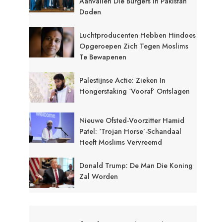
Aanvallen Die Burgers In Pakistan
Doden
Luchtproducenten Hebben Hindoes
Opgeroepen Zich Tegen Moslims
Te Bewapenen
Palestijnse Actie: Zieken In
Hongerstaking ‘Vooraf’ Ontslagen
Nieuwe Ofsted-Voorzitter Hamid
Patel: ‘Trojan Horse’-Schandaal
Heeft Moslims Vervreemd
Donald Trump: De Man Die Koning
Zal Worden