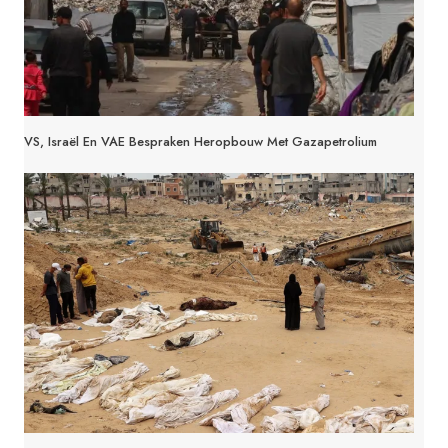
VS, Israël En VAE Bespraken Heropbouw Met Gazapetrolium