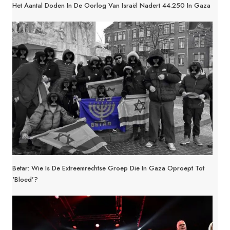
Het Aantal Doden In De Oorlog Van Israël Nadert 44.250 In Gaza
Betar: Wie Is De Extreemrechtse Groep Die In Gaza Oproept Tot
‘bloed’?