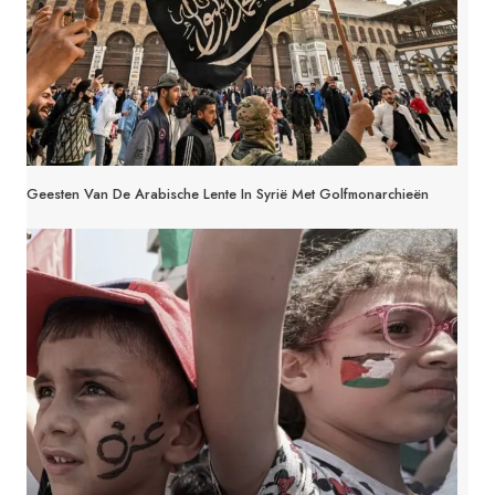
Geesten Van De Arabische Lente In Syrië Met Golfmonarchieën