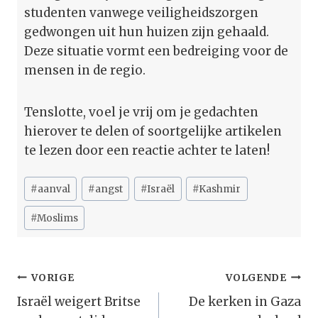
studenten vanwege veiligheidszorgen
gedwongen uit hun huizen zijn gehaald.
Deze situatie vormt een bedreiging voor de
mensen in de regio.
Tenslotte, voel je vrij om je gedachten
hierover te delen of soortgelijke artikelen
te lezen door een reactie achter te laten!
Bericht
#
aanval
#
angst
#
Israël
#
Kashmir
tags:
#
Moslims
Bericht
VORIGE
VOLGENDE
Navigatie
Israël weigert Britse
De kerken in Gaza