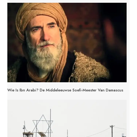
Wie Is Ibn Arabi? De Middeleeuwse Soefi-Meester Van Damascus