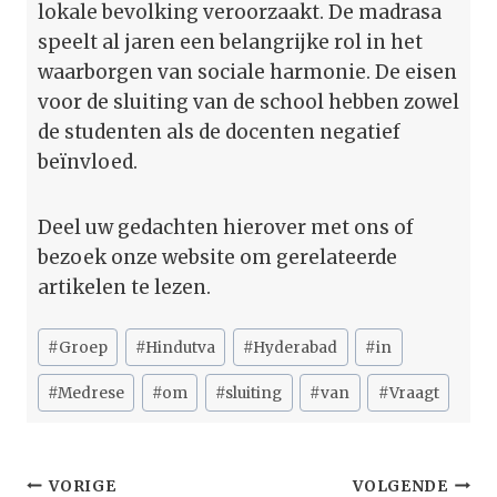
lokale bevolking veroorzaakt. De madrasa
speelt al jaren een belangrijke rol in het
waarborgen van sociale harmonie. De eisen
voor de sluiting van de school hebben zowel
de studenten als de docenten negatief
beïnvloed.
Deel uw gedachten hierover met ons of
bezoek onze website om gerelateerde
artikelen te lezen.
Bericht
#
Groep
#
Hindutva
#
Hyderabad
#
in
tags:
#
Medrese
#
om
#
sluiting
#
van
#
Vraagt
Bericht
VORIGE
VOLGENDE