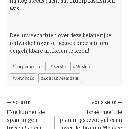
hij nog steeds dacht dat Trump fascistisch
was.
Deel uw gedachten over deze belangrijke
ontwikkelingen of bezoek onze site om
vergelijkbare artikelen te lezen!
Bericht
#
burgemeester
#
Eerste
#
Moslim
tags:
#
New York
#
Zohran Mamdani
Bericht
VORIGE
VOLGENDE
Navigatie
Hoe kunnen de
Israël heeft de
spanningen
planningsbevoegdheden
tussen Saoedi-
over de Ibrahim Moskee