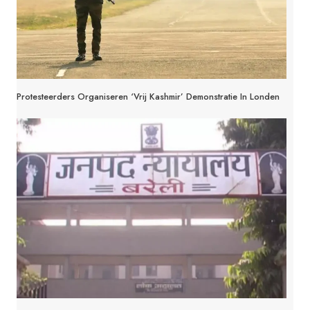
Protesteerders Organiseren ‘Vrij Kashmir’ Demonstratie In Londen