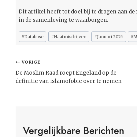
Dit artikel heeft tot doel bij te dragen aan
in de samenleving te waarborgen.
Bericht
#
Database
#
Haatmisdrijven
#
Januari 2025
#
M
tags:
Bericht
VORIGE
Navigatie
De Moslim Raad roept Engeland op de
definitie van islamofobie over te nemen
Vergelijkbare Berichten