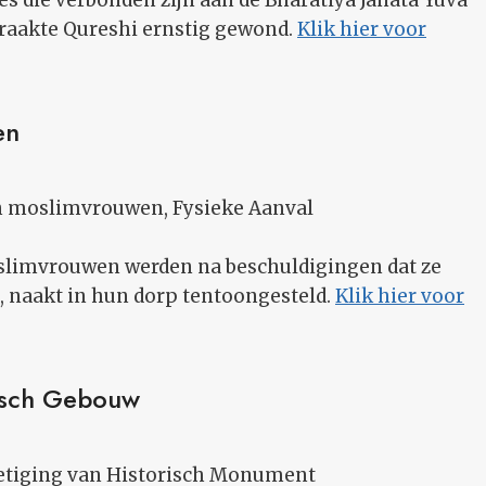
s die verbonden zijn aan de Bharatiya Janata Yuva
 raakte Qureshi ernstig gewond.
Klik hier voor
en
n moslimvrouwen, Fysieke Aanval
limvrouwen werden na beschuldigingen dat ze
 naakt in hun dorp tentoongesteld.
Klik hier voor
risch Gebouw
ietiging van Historisch Monument