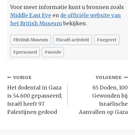
Voor meer informatie kunt u bronnen zoals
Middle East Eye
en
de officiële website van
het British Museum
bekijken.
Bericht
#
British Museum
#
Israël-activiteit
#
negeert
tags:
#
personeel
#
woede
Bericht
VORIGE
VOLGENDE
Navigatie
Het dodental in Gaza
65 Doden, 100
is 54.600 gepasseerd;
Gewonden bij
Israël heeft 97
Israëlische
Palestijnen gedood
Aanvallen op Gaza