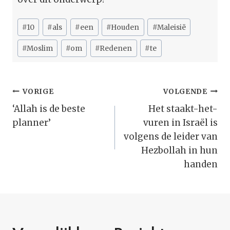
Bericht
#
10
#
als
#
een
#
Houden
#
Maleisië
tags:
#
Moslim
#
om
#
Redenen
#
te
Bericht
VORIGE
VOLGENDE
Navigatie
‘Allah is de beste
Het staakt-het-
planner’
vuren in Israël is
volgens de leider van
Hezbollah in hun
handen