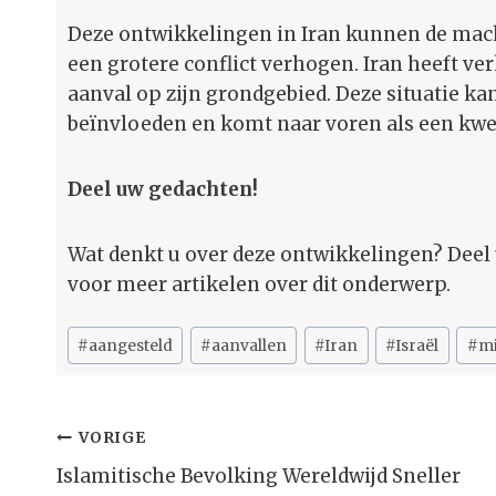
Deze ontwikkelingen in Iran kunnen de macht
een grotere conflict verhogen. Iran heeft ve
aanval op zijn grondgebied. Deze situatie k
beïnvloeden en komt naar voren als een kwe
Deel uw gedachten!
Wat denkt u over deze ontwikkelingen? Dee
voor meer artikelen over dit onderwerp.
Bericht
#
aangesteld
#
aanvallen
#
Iran
#
Israël
#
mi
tags:
Bericht
VORIGE
Navigatie
Islamitische Bevolking Wereldwijd Sneller