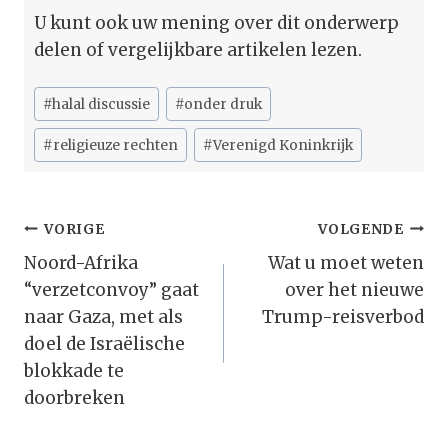
U kunt ook uw mening over dit onderwerp
delen of vergelijkbare artikelen lezen.
Bericht
#
halal discussie
#
onder druk
tags:
#
religieuze rechten
#
Verenigd Koninkrijk
Bericht
VORIGE
VOLGENDE
Navigatie
Noord-Afrika
Wat u moet weten
“verzetconvoy” gaat
over het nieuwe
naar Gaza, met als
Trump-reisverbod
doel de Israëlische
blokkade te
doorbreken