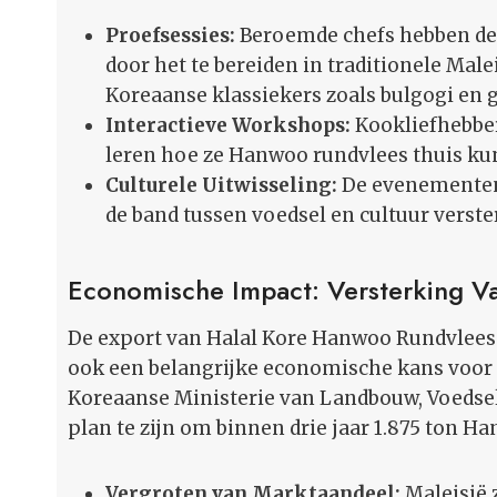
Proefsessies:
Beroemde chefs hebben de
door het te bereiden in traditionele Mal
Koreaanse klassiekers zoals bulgogi en g
Interactieve Workshops:
Kookliefhebbe
leren hoe ze Hanwoo rundvlees thuis ku
Culturele Uitwisseling:
De evenementen 
de band tussen voedsel en cultuur verste
Economische Impact: Versterking Va
De export van Halal Kore Hanwoo Rundvlees b
ook een belangrijke economische kans voor z
Koreaanse Ministerie van Landbouw, Voedse
plan te zijn om binnen drie jaar 1.875 ton H
Vergroten van Marktaandeel:
Maleisië 