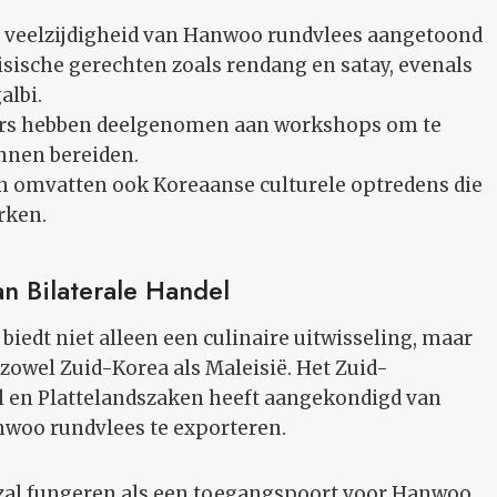
 veelzijdigheid van Hanwoo rundvlees aangetoond
eisische gerechten zoals rendang en satay, evenals
albi.
rs hebben deelgenomen aan workshops om te
nnen bereiden.
omvatten ook Koreaanse culturele optredens die
rken.
n Bilaterale Handel
iedt niet alleen een culinaire uitwisseling, maar
owel Zuid-Korea als Maleisië. Het Zuid-
l en Plattelandszaken heeft aangekondigd van
anwoo rundvlees te exporteren.
zal fungeren als een toegangspoort voor Hanwoo