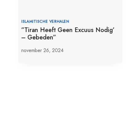
ISLAMITISCHE VERHALEN
”Tiran Heeft Geen Excuus Nodig’
– Gebeden”
november 26, 2024
Sisi In Egypte Heeft De Gevangen
Activist Alaa Abd El-Fattah Gratie
Verleend
september 22, 2025