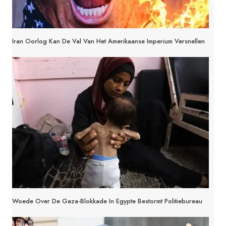
Iran Oorlog Kan De Val Van Het Amerikaanse Imperium Versnellen
Woede Over De Gaza-Blokkade In Egypte Bestormt Politiebureau