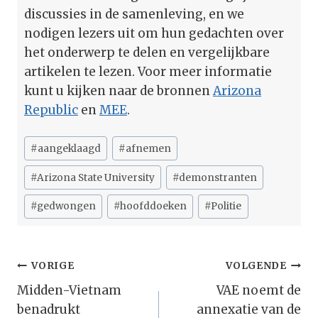
discussies in de samenleving, en we
nodigen lezers uit om hun gedachten over
het onderwerp te delen en vergelijkbare
artikelen te lezen. Voor meer informatie
kunt u kijken naar de bronnen
Arizona
Republic
en
MEE
.
Bericht
#
aangeklaagd
#
afnemen
tags:
#
Arizona State University
#
demonstranten
#
gedwongen
#
hoofddoeken
#
Politie
Bericht
VORIGE
VOLGENDE
Navigatie
Midden-Vietnam
VAE noemt de
benadrukt
annexatie van de