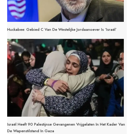
Huckabee: Gebied C Van De Westelijke Jordaanoever Is ‘Israël’
Israël Heeft 90 Palestijnse Gevangenen Vrijgelaten In Het Kader Van
De Wapenstilstand In Gaza