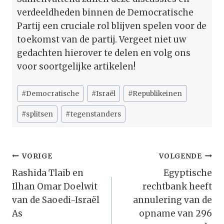
verdeeldheden binnen de Democratische
Partij een cruciale rol blijven spelen voor de
toekomst van de partij. Vergeet niet uw
gedachten hierover te delen en volg ons
voor soortgelijke artikelen!
Bericht
#
Democratische
#
Israël
#
Republikeinen
tags:
#
splitsen
#
tegenstanders
Bericht
VORIGE
VOLGENDE
Navigatie
Rashida Tlaib en
Egyptische
Ilhan Omar Doelwit
rechtbank heeft
van de Saoedi-Israël
annulering van de
As
opname van 296