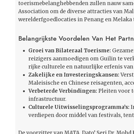
toerismebelanghebbenden zullen nauw same
Association om de diverse attracties van Ma
werelderfgoedlocaties in Penang en Melaka t
Belangrijkste Voordelen Van Het Part
Groei van Bilateraal Toerisme:
Gezamen
reizigers aanmoedigen om Guilin te ver
rijke culturele en natuurlijke erfenis van
Zakelijke en Investeringskansen:
Verst
Maleisische en Chinese reisagenten, ac
Verbeterde Verbindingen:
Pleiten voor 
infrastructuur.
Culturele Uitwisselingsprogramma’s:
I
verdiepen door middel van festivals, te
De voorzitter van MATA, Dato’ Seri Dr. Mohd