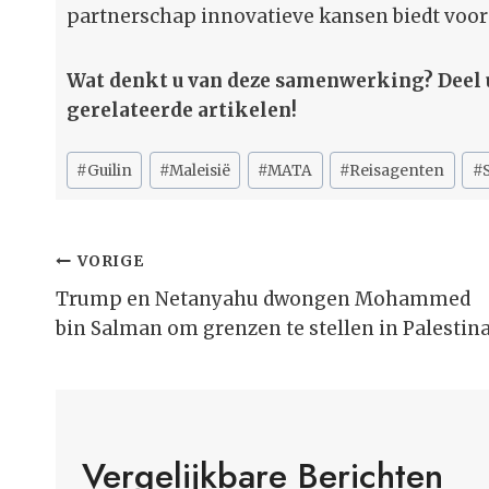
partnerschap innovatieve kansen biedt voor 
Wat denkt u van deze samenwerking? Deel 
gerelateerde artikelen!
Bericht
#
Guilin
#
Maleisië
#
MATA
#
Reisagenten
#
tags:
Bericht
VORIGE
Navigatie
Trump en Netanyahu dwongen Mohammed
bin Salman om grenzen te stellen in Palestin
Vergelijkbare Berichten