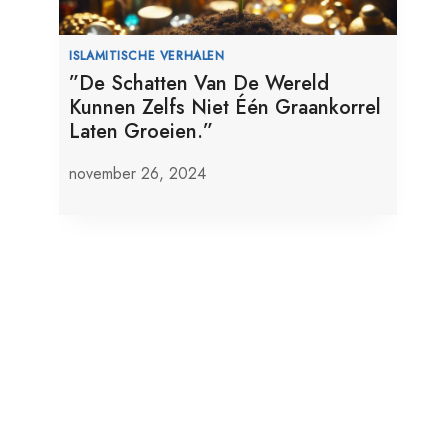
ISLAMITISCHE VERHALEN
”De Schatten Van De Wereld
Kunnen Zelfs Niet Één Graankorrel
Laten Groeien.”
november 26, 2024
10 Redenen Om Maleisië Als Een