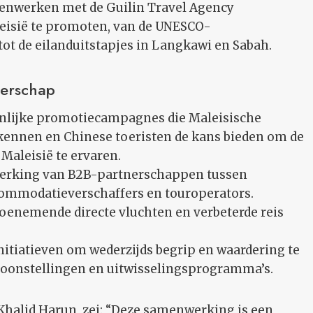
nwerken met de Guilin Travel Agency
leisië te promoten, van de UNESCO-
ot de eilanduitstapjes in Langkawi en Sabah.
nerschap
lijke promotiecampagnes die Maleisische
kennen en Chinese toeristen de kans bieden om de
 Maleisië te ervaren.
erking van B2B-partnerschappen tussen
commodatieverschaffers en touroperators.
toenemende directe vluchten en verbeterde reis
nitiatieven om wederzijds begrip en waardering te
ntoonstellingen en uitwisselingsprogramma’s.
 Khalid Harun, zei: “Deze samenwerking is een