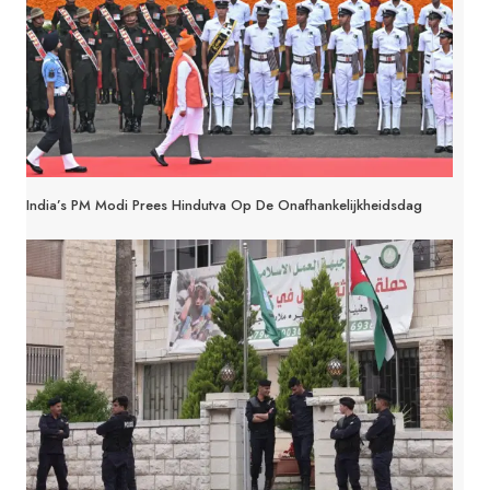
India’s PM Modi Prees Hindutva Op De Onafhankelijkheidsdag