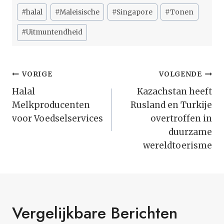
#
halal
#
Maleisische
#
Singapore
#
Tonen
#
Uitmuntendheid
Bericht
VORIGE
VOLGENDE
Navigatie
Halal
Kazachstan heeft
Melkproducenten
Rusland en Turkije
voor Voedselservices
overtroffen in
duurzame
wereldtoerisme
Vergelijkbare Berichten