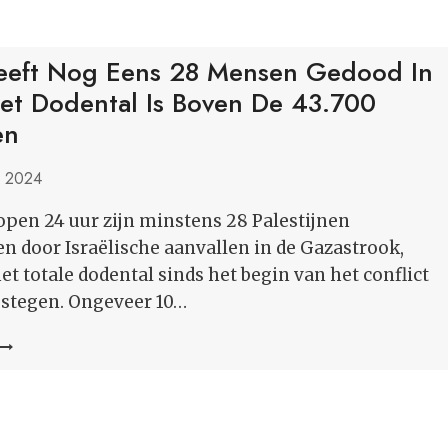
Heeft Nog Eens 28 Mensen Gedood In
et Dodental Is Boven De 43.700
en
, 2024
lopen 24 uur zijn minstens 28 Palestijnen
door Israëlische aanvallen in de Gazastrook,
t totale dodental sinds het begin van het conflict
gestegen. Ongeveer 10…
ISRAËL
HEEFT
NOG
EENS
28
MENSEN