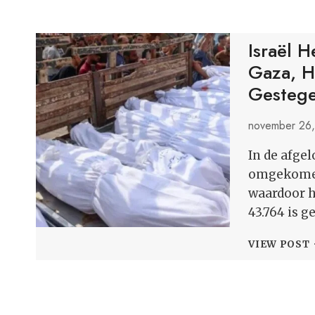
Israël 
Gaza, H
Gesteg
november 26
In de afge
omgekomen 
waardoor he
43.764 is 
VIEW POST