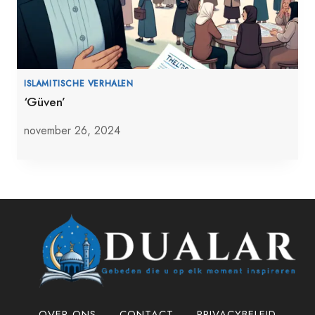
ISLAMITISCHE VERHALEN
‘Güven’
november 26, 2024
OVER ONS
CONTACT
PRIVACYBELEID