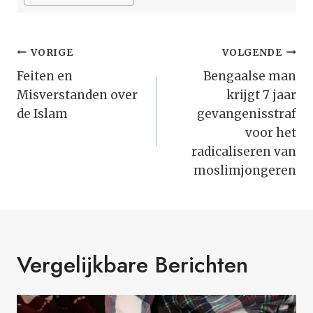
Bericht
VORIGE
VOLGENDE
Navigatie
Feiten en
Bengaalse man
Misverstanden over
krijgt 7 jaar
de Islam
gevangenisstraf
voor het
radicaliseren van
moslimjongeren
Vergelijkbare Berichten