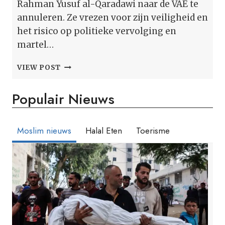
Rahman Yusuf al-Qaradawi naar de VAE te
annuleren. Ze vrezen voor zijn veiligheid en
het risico op politieke vervolging en
martel…
WIE
VIEW POST
IS
ABDUL
Populair Nieuws
RAHMAN
YUSUF
AL-
QARADAWI?
Moslim nieuws
Halal Eten
Toerisme