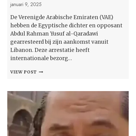
januari 9, 2025
De Verenigde Arabische Emiraten (VAE)
hebben de Egyptische dichter en opposant
Abdul Rahman Yusuf al-Qaradawi
gearresteerd bij zijn aankomst vanuit
Libanon. Deze arrestatie heeft
internationale bezorg…
VAE
VIEW POST
HEEFT
DICHTER
EN
OPPOSANT
ABDUL
RAHMAN
YUSUF
AL-
QARADAWI
GEARRESTEERD