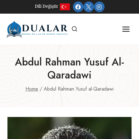
Doorgaan
Dili Değiştir
naar
inhoud
Abdul Rahman Yusuf Al-
Qaradawi
Home
/
Abdul Rahman Yusuf al-Qaradawi