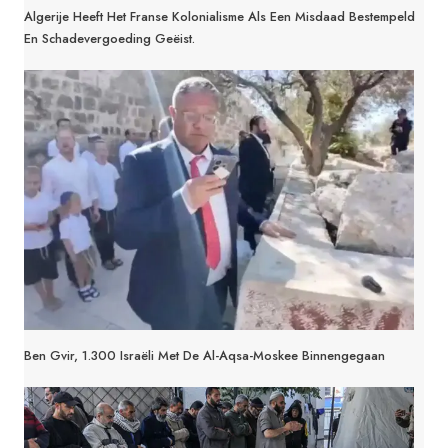
Algerije Heeft Het Franse Kolonialisme Als Een Misdaad Bestempeld
En Schadevergoeding Geëist.
Ben Gvir, 1.300 Israëli Met De Al-Aqsa-Moskee Binnengegaan