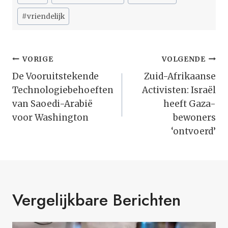
tags:
#
vriendelijk
Bericht
VORIGE
VOLGENDE
Navigatie
De Vooruitstekende
Zuid-Afrikaanse
Technologiebehoeften
Activisten: Israël
van Saoedi-Arabië
heeft Gaza-
voor Washington
bewoners
‘ontvoerd’
Vergelijkbare Berichten