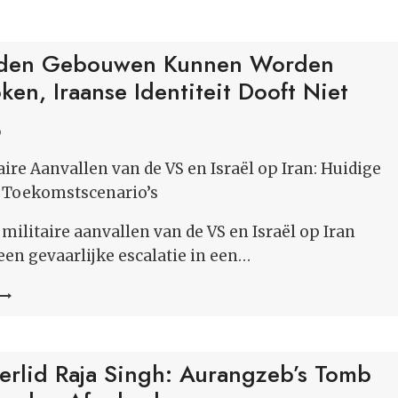
den Gebouwen Kunnen Worden
ken, Iraanse Identiteit Dooft Niet
6
taire Aanvallen van de VS en Israël op Iran: Huidige
n Toekomstscenario’s
militaire aanvallen van de VS en Israël op Iran
en gevaarlijke escalatie in een…
HONDERDEN
GEBOUWEN
KUNNEN
WORDEN
erlid Raja Singh: Aurangzeb’s Tomb
AFGEBROKEN,
IRAANSE