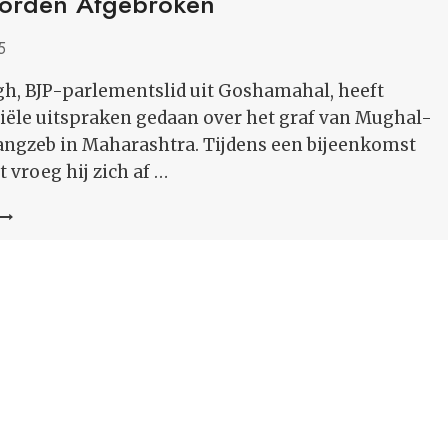
orden Afgebroken
IDENTITEIT
DOOFT
5
NIET
ngh, BJP-parlementslid uit Goshamahal, heeft
iële uitspraken gedaan over het graf van Mughal-
angzeb in Maharashtra. Tijdens een bijeenkomst
 vroeg hij zich af …
BJP-
KAMERLID
RAJA
SINGH:
AURANGZEB’S
TOMB
MOET
WORDEN
AFGEBROKEN