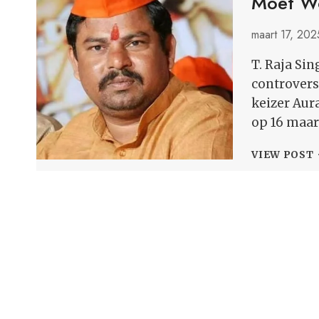
Moet W
maart 17, 202
T. Raja Si
controvers
keizer Aur
op 16 maart
VIEW POST