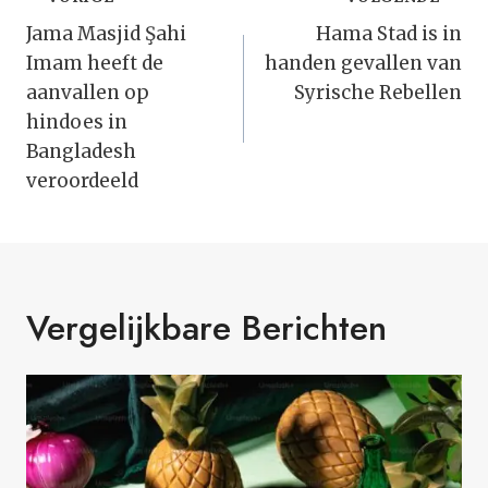
Bericht
Navigatie
Jama Masjid Şahi
Hama Stad is in
Imam heeft de
handen gevallen van
aanvallen op
Syrische Rebellen
hindoes in
Bangladesh
veroordeeld
Vergelijkbare Berichten