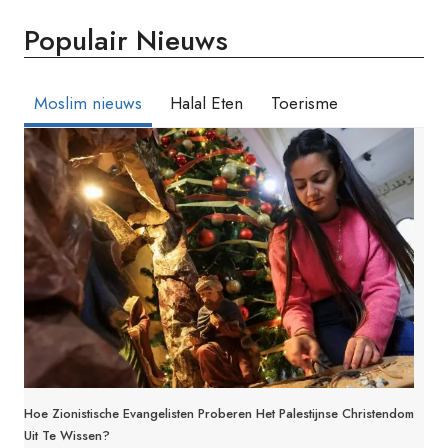
SAOEDI-
Populair Nieuws
ARABIË
VOOR
PROSTITUTIE
EN
Moslim nieuws
Halal Eten
Toerisme
‘ONFATSOENLIJKE’
HANDELINGEN
Hoe Zionistische Evangelisten Proberen Het Palestijnse Christendom
Uit Te Wissen?