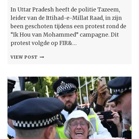
In Uttar Pradesh heeft de politie Tazeem,
leider van de Ittihad-e-Millat Raad, in zijn
been geschoten tijdens een protest rond de
“Ik Hou van Mohammed” campagne. Dit
protest volgde op FIR&…
POLITIE
VIEW POST
SCHOOT
IN
HET
BEEN
VAN
IMC-
LEIDER
TAZEEM;
17
ARRESTATIES