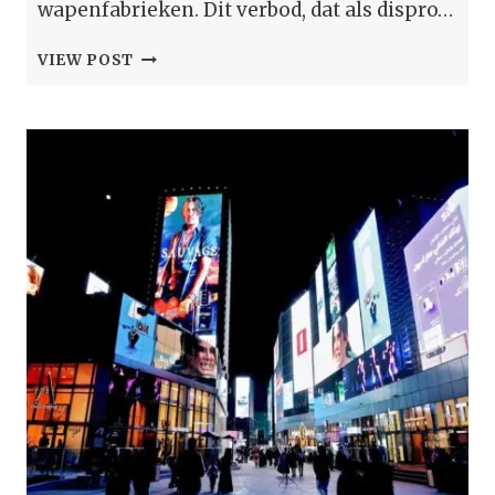
wapenfabrieken. Dit verbod, dat als dispro…
GELEID:
VIEW POST
MEER
ARRESTATIES
NA
HET
VERBOD
OP
DE
PALESTIJNSE
ACTIE!