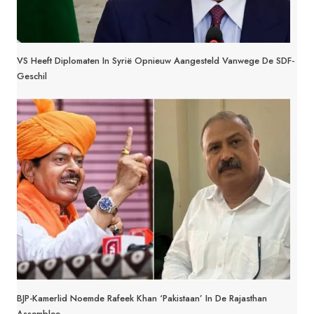
VS Heeft Diplomaten In Syrië Opnieuw Aangesteld Vanwege De SDF-
Geschil
BJP-Kamerlid Noemde Rafeek Khan ‘Pakistaan’ In De Rajasthan
Assemblee