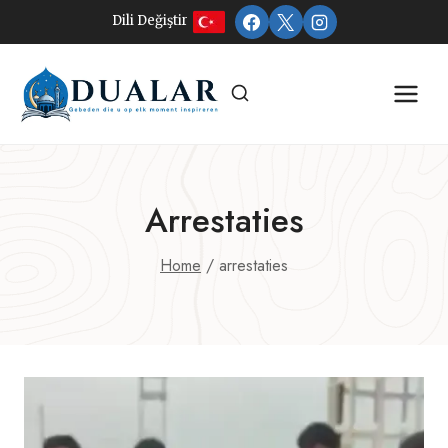
Doorgaan
Dili Değiştir
naar
inhoud
Arrestaties
Home
/
arrestaties