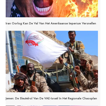
Iran Oorlog Kan De Val Van Het Amerikaanse Imperium Versnellen
Jemen: De Sleutelrol Van De VAE-Israël In Het Regionale Chaosplan