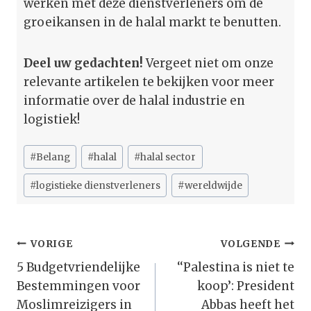
werken met deze dienstverleners om de
groeikansen in de halal markt te benutten.
Deel uw gedachten!
Vergeet niet om onze
relevante artikelen te bekijken voor meer
informatie over de halal industrie en
logistiek!
Bericht
#
Belang
#
halal
#
halal sector
tags:
#
logistieke dienstverleners
#
wereldwijde
Bericht
VORIGE
VOLGENDE
Navigatie
5 Budgetvriendelijke
‘‘Palestina is niet te
Bestemmingen voor
koop’: President
Moslimreizigers in
Abbas heeft het