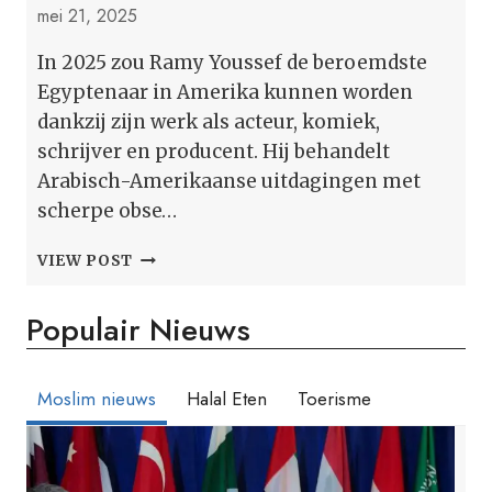
mei 21, 2025
In 2025 zou Ramy Youssef de beroemdste
Egyptenaar in Amerika kunnen worden
dankzij zijn werk als acteur, komiek,
schrijver en producent. Hij behandelt
Arabisch-Amerikaanse uitdagingen met
scherpe obse…
SUCCESVOLLE
VIEW POST
ARABISCHE
MIGRANT:
Populair Nieuws
RAMY
YOUSSEF
#1
GELUKKIGE
Moslim nieuws
Halal Eten
Toerisme
FAMILIE
USA
STIJGT