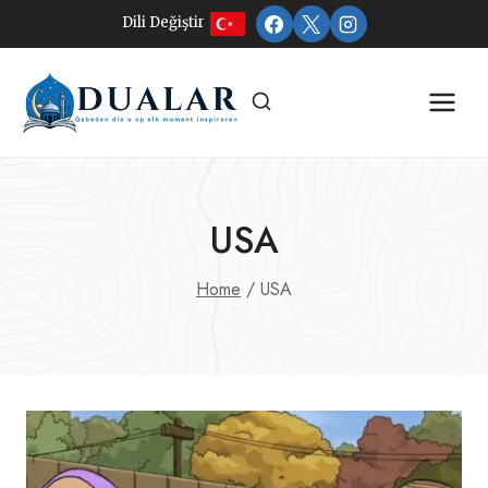
Doorgaan
Dili Değiştir
naar
inhoud
USA
Home
/
USA