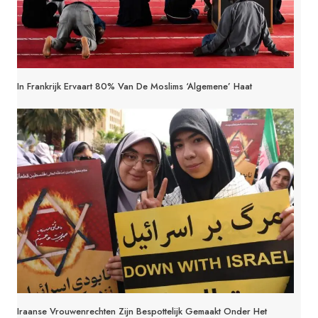
In Frankrijk Ervaart 80% Van De Moslims ‘algemene’ Haat
Iraanse Vrouwenrechten Zijn Bespottelijk Gemaakt Onder Het