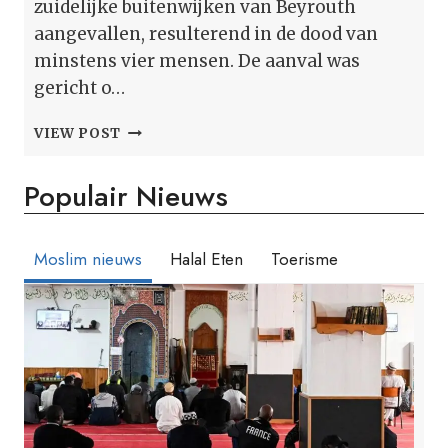
zuidelijke buitenwijken van Beyrouth
aangevallen, resulterend in de dood van
minstens vier mensen. De aanval was
gericht o…
ISRAËL’S
VIEW POST
AANVAL
OP
Populair Nieuws
DE
BUITENWIJKEN
VAN
BEIROET
Moslim nieuws
Halal Eten
Toerisme
IN
DE
OCHTEND:
VIER
DODEN