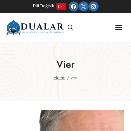
Doorgaan
Dili Değiştir
naar
inhoud
Vier
Home
/
vier