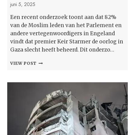
juni 5, 2025
Een recent onderzoek toont aan dat 82%
van de Moslim leden van het Parlement en
andere vertegenwoordigers in Engeland
vindt dat premier Keir Starmer de oorlog in
Gaza slecht heeft beheerd. Dit onderzo…
STARMER
VIEW POST
ZEGT
DAT
GAZA
‘SLECHT
WORDT
BEHEERD’
DOOR
DRIE
OP
DE
VIER