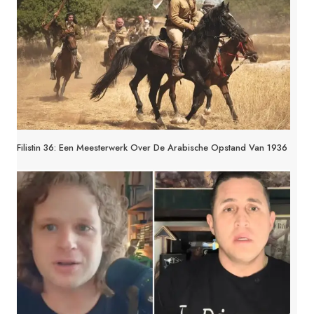
Filistin 36: Een Meesterwerk Over De Arabische Opstand Van 1936