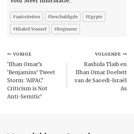
Voor Meer Informatie:
Bericht
#
autoriteiten
#
beschuldigde
#
Egypte
tags:
#
Khaled Youssef
#
Regisseur
Bericht
VORIGE
VOLGENDE
Navigatie
‘Ilhan Omar’s
Rashida Tlaib en
‘Benjamins’ Tweet
Ilhan Omar Doelwit
Storm: ‘AIPAC’
van de Saoedi-Israël
Criticism is Not
As
Anti-Semitic’