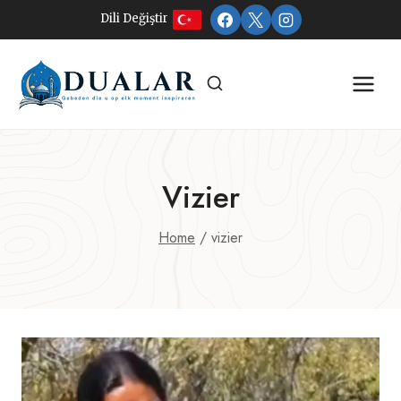
Doorgaan
Dili Değiştir
naar
inhoud
Vizier
Home
/
vizier