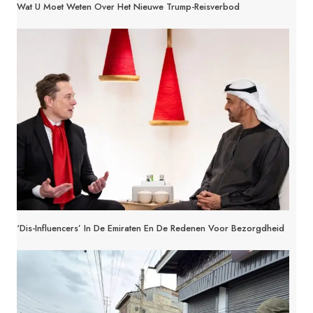
Wat U Moet Weten Over Het Nieuwe Trump-Reisverbod
‘Dis-Influencers’ In De Emiraten En De Redenen Voor Bezorgdheid