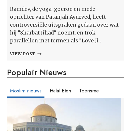
Ramdev, de yoga-goeroe en mede-
oprichter van Patanjali Ayurved, heeft
controversiële uitspraken gedaan over wat
hij “Sharbat Jihad” noemt, en trok
parallellen met termen als “Love Ji…
PATANJALI’S
VIEW POST
BABA
RAMDEV
Populair Nieuws
MET
‘SIROOP
JIHAD’,
ROOH
Moslim nieuws
Halal Eten
Toerisme
AFZA
IN
HET
VIZIER