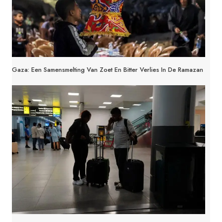
Gaza: Een Samensmelting Van Zoet En Bitter Verlies In De Ramazan