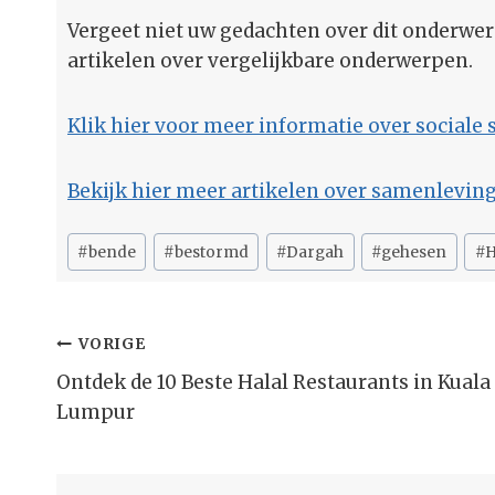
Vergeet niet uw gedachten over dit onderwer
artikelen over vergelijkbare onderwerpen.
Klik hier voor meer informatie over sociale 
Bekijk hier meer artikelen over samenleving 
Bericht
#
bende
#
bestormd
#
Dargah
#
gehesen
#
H
tags:
Bericht
VORIGE
Navigatie
Ontdek de 10 Beste Halal Restaurants in Kuala
Lumpur