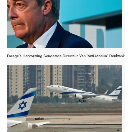
Farage’s Hervorming Benoemde Directeur Van ‘anti-Moslim’ Denktank