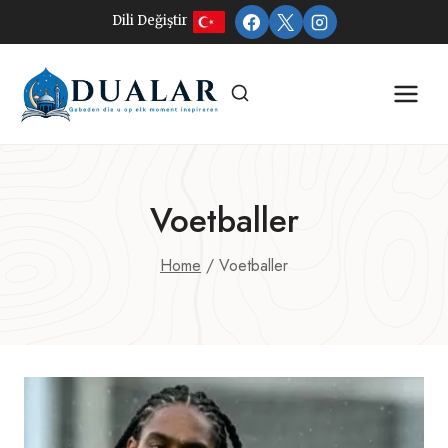
Doorgaan
Dili Değiştir
naar
inhoud
Voetballer
Home
/
Voetballer