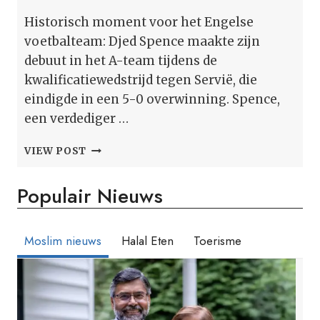
Historisch moment voor het Engelse
voetbalteam: Djed Spence maakte zijn
debuut in het A-team tijdens de
kwalificatiewedstrijd tegen Servië, die
eindigde in een 5-0 overwinning. Spence,
een verdediger …
ENGELAND’S
VIEW POST
EERSTE
MOSLIM
Populair Nieuws
VOETBALLER
DJED
SPENCE:
‘ALLAH
Moslim nieuws
Halal Eten
Toerisme
IS
DE
GROOTSTE’