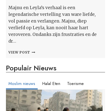
Majnu en Leyla’s verhaal is een
legendarische vertelling van ware liefde,
vol passie en verlangen. Majnu, diep
verliefd op Leyla, kan nooit haar hart
veroveren. Ondanks zijn frustraties en de
dr…
MAJNU
VIEW POST
ZEI:
“IK
Populair Nieuws
BEN
LEYLA”
(HET
VERHAAL
Moslim nieuws
Halal Eten
Toerisme
VAN
WARE
LIEFDE)