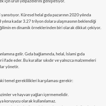
için ürün yelpazelerini genişletiyor.
i yansıtıyor. Küresel helal gıda pazarının 2020 yılında
 yılına kadar 3.27 trilyon dolara ulaşmasının beklendiği
ğilimin en dinamik örneklerinden biri olarak dikkat çekiyor.
anlamına gelir. Gıda bağlamında, helal, İslami gıda
ri ifade eder. Bu kurallar sıkıdır ve yalnızca malzemeleri
dar yönetir.
ki temel gereklilikleri karşılaması gerekir:
nzimler ve hayvan yağları içermemelidir.
ya koruyucu olarak kullanılamaz.