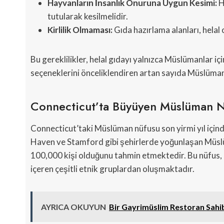
Hayvanların İnsanlık Onuruna Uygun Kesimi:
H
tutularak kesilmelidir.
Kirlilik Olmaması:
Gıda hazırlama alanları, helal
Bu gereklilikler, helal gıdayı yalnızca Müslümanlar iç
seçeneklerini önceliklendiren artan sayıda Müslüman o
Connecticut’ta Büyüyen Müslüman 
Connecticut’taki Müslüman nüfusu son yirmi yıl içi
Haven ve Stamford gibi şehirlerde yoğunlaşan Müsl
100,000 kişi olduğunu tahmin etmektedir. Bu nüfus,
içeren çeşitli etnik gruplardan oluşmaktadır.
AYRICA OKUYUN
Bir Gayrimüslim Restoran Sahib