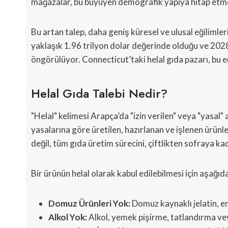
mağazalar, bu büyüyen demografik yapıya hitap etmek 
Bu artan talep, daha geniş küresel ve ulusal eğilimler
yaklaşık 1.96 trilyon dolar değerinde olduğu ve 2028
öngörülüyor. Connecticut’taki helal gıda pazarı, bu e
Helal Gıda Talebi Nedir?
"Helal" kelimesi Arapça’da "izin verilen" veya "yasal" 
yasalarına göre üretilen, hazırlanan ve işlenen ürünle
değil, tüm gıda üretim sürecini, çiftlikten sofraya ka
Bir ürünün helal olarak kabul edilebilmesi için aşağıda
Domuz Ürünleri Yok:
Domuz kaynaklı jelatin, e
Alkol Yok:
Alkol, yemek pişirme, tatlandırma ve