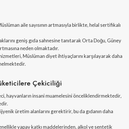
slüman aile sayısının artmasıyla birlikte, helal sertifikalı
aklarını geniş gıda sahnesine tanıtarak Orta Doğu, Güney
artmasına neden olmaktadır.
hizmetleri, Müslüman diyet ihtiyaçlarını karşılayarak daha
nelmektedir.
eticilere Çekiciliği
ci, hayvanların insani muamelesini önceliklendirmektedir,
dir.
hijyenik üretim alanlarını gerektirir, bu da gıdanın daha
genellikle yapay katkı maddelerinden, alkol ve sentetik