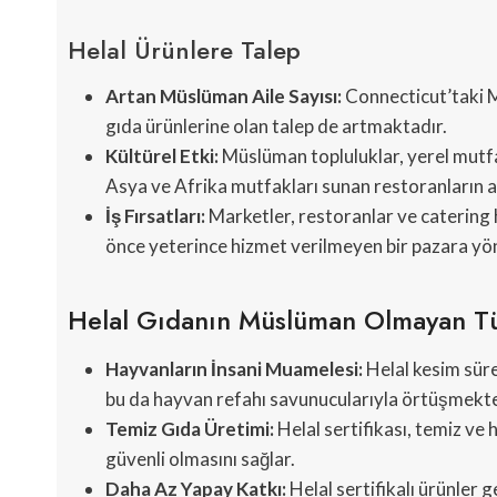
Helal Ürünlere Talep
Artan Müslüman Aile Sayısı:
Connecticut’taki Mü
gıda ürünlerine olan talep de artmaktadır.
Kültürel Etki:
Müslüman topluluklar, yerel mutf
Asya ve Afrika mutfakları sunan restoranların 
İş Fırsatları:
Marketler, restoranlar ve catering 
önce yeterince hizmet verilmeyen bir pazara yö
Helal Gıdanın Müslüman Olmayan Tük
Hayvanların İnsani Muamelesi:
Helal kesim süre
bu da hayvan refahı savunucularıyla örtüşmekte
Temiz Gıda Üretimi:
Helal sertifikası, temiz ve 
güvenli olmasını sağlar.
Daha Az Yapay Katkı:
Helal sertifikalı ürünler 