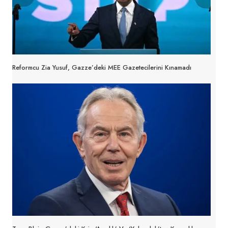
Reformcu Zia Yusuf, Gazze’deki MEE Gazetecilerini Kınamadı