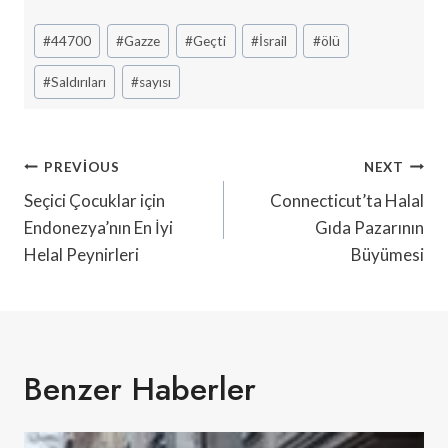
Post
#
44700
#
Gazze
#
Geçti
#
İsrail
#
ölü
Tags:
#
Saldırıları
#
sayısı
Yazı
PREVIOUS
NEXT
Gezinmesi
Seçici Çocuklar için
Connecticut’ta Halal
Endonezya’nın En İyi
Gıda Pazarının
Helal Peynirleri
Büyümesi
Benzer Haberler