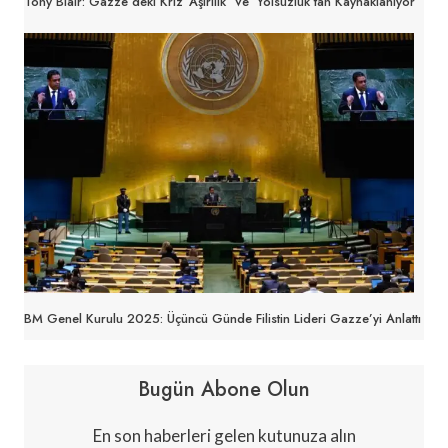
Tony Blair: Gazze’deki Kriz ‘aşırılık’ Ve ‘yolsuzluk’tan Kaynaklanıyor
BM Genel Kurulu 2025: Üçüncü Günde Filistin Lideri Gazze’yi Anlattı
Bugün Abone Olun
En son haberleri gelen kutunuza alın