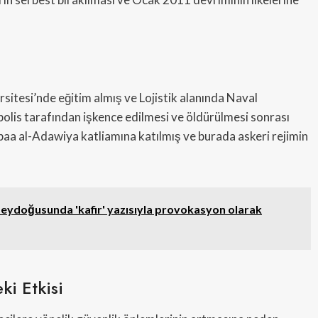
itesi’nde eğitim almış ve Lojistik alanında Naval
polis tarafından işkence edilmesi ve öldürülmesi sonrası
abaa al-Adawiya katliamına katılmış ve burada askeri rejimin
uzeydoğusunda 'kafir' yazısıyla provokasyon olarak
ki Etkisi