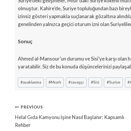
Suriye’deki gelişmeler, Mısır’daki Suriye kökenli mül
olmuştur. Kahire’de, Suriye topluluğundan bazı birey
izinsiz gösteri yapmakla suçlanarak gözaltına alındıla
genelinden yalnızca geçici oturum izni olan Suriyeliler
Sonuç
Ahmed al-Mansour’un durumu ve Sisi’ye karşı olan hare
yaratabilir. Siz de bu konuda düşüncelerinizi paylaşabil
Post
#
ayaklanma
#
Mısırlı
#
savaşçı
#
Sisi
#
Suriye
#
Tags:
Yazı
PREVIOUS
Gezinmesi
Helal Gıda Kamyonu İşine Nasıl Başlanır: Kapsamlı
Rehber