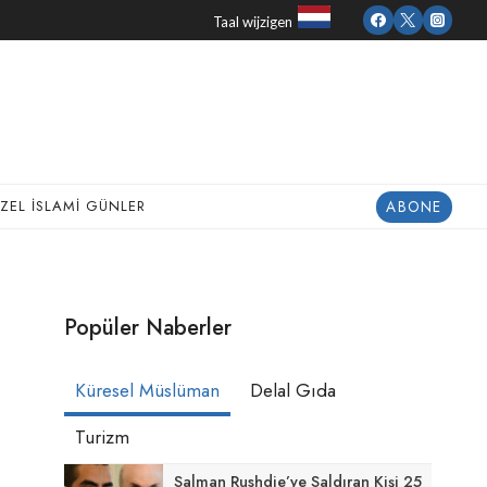
Taal wijzigen
ABONE
ZEL İSLAMI GÜNLER
Popüler Naberler
Küresel Müslüman
Delal Gıda
Turizm
Salman Rushdie’ye Saldıran Kişi 25