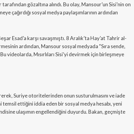
tarafından gözaltına alındı. Bu olay, Mansour’un Sisi’nin on
ştirmeye çağırdığı sosyal medya paylaşımlarının ardından
Beşar Esad’a karşı savaşmıştı. 8 Aralık’ta Hay’at Tahrir al-
çirmesinin ardından, Mansour sosyal medyada “Sıra sende,
u videolarda, Mısırlıları Sisi’yi devirmek için birleşmeye
rerek, Suriye otoritelerinden onun susturulmasını ve iade
i temsil ettiğini iddia eden bir sosyal medya hesabı, yeni
endisine ulaşımın engellendiğini duyurdu. Bakan, geçmişte