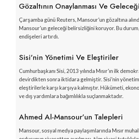
Gözaltının Onaylanması Ve Geleceğ
Çarşamba günü Reuters, Mansour’un gözaltına alındığ
Mansour’un geleceği belirsizliğini koruyor. Bu durum, 
endişeleri artırdı.
Sisi’nin Yönetimi Ve Eleştiriler
Cumhurbaşkanı Sisi, 2013 yılında Mısır’ın ilk demo
devirdikten sonra iktidara gelmiştir. Sisi’nin yönetimi,
eleştirilerle karşı karşıya kalmıştır. Hükümeti, ek
ve dış yardımlara bağımlılıkla suçlanmaktadır.
Ahmed Al-Mansour’un Talepleri
Mansour, sosyal medya paylaşımlarında Mısır muhalefet
ordusunun siyasetten ayrılması, tüm siyasi tutuklula