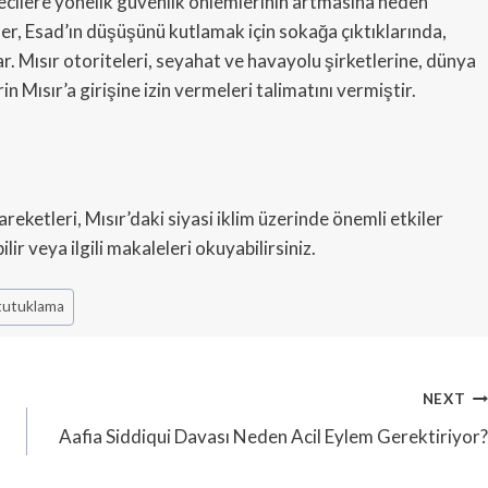
tecilere yönelik güvenlik önlemlerinin artmasına neden
ler, Esad’ın düşüşünü kutlamak için sokağa çıktıklarında,
r. Mısır otoriteleri, seyahat ve havayolu şirketlerine, dünya
in Mısır’a girişine izin vermeleri talimatını vermiştir.
ketleri, Mısır’daki siyasi iklim üzerinde önemli etkiler
ir veya ilgili makaleleri okuyabilirsiniz.
tutuklama
NEXT
Aafia Siddiqui Davası Neden Acil Eylem Gerektiriyor?