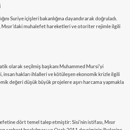
i
ını Suriye içişleri bakanlığına dayandırarak doğruladı.
Mısır’daki muhalefet hareketleri ve otoriter rejimle ilgili
kratik olarak seçilmiş başkanı Muhammed Mursi’yi
 insan hakları ihlalleri ve kötüleşen ekonomik krizle ilgili
onomik değeri düşük büyük projelere aşırı harcama yapmakla
ine dört temel talep etmiştir: Sisi’nin istifası, Mısır
rın serbest bırakılması ve Ocak 2011 devriminin ilkelerine