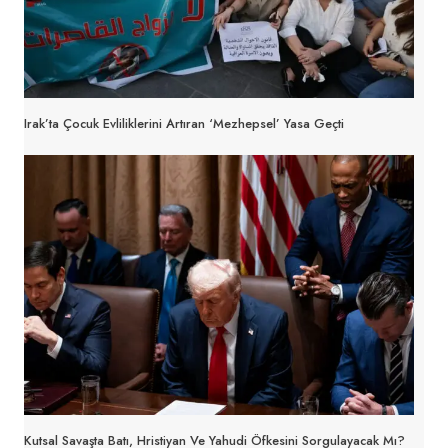
Irak’ta Çocuk Evliliklerini Artıran ‘Mezhepsel’ Yasa Geçti
Kutsal Savaşta Batı, Hristiyan Ve Yahudi Öfkesini Sorgulayacak Mı?