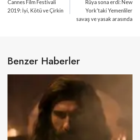
Gezinmesi
Cannes Film Festivali
Rüya sona erdi: New
2019: İyi, Kötü ve Çirkin
York’taki Yemenliler
savaş ve yasak arasında
Benzer Haberler