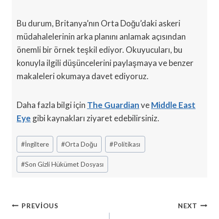
Bu durum, Britanya’nın Orta Doğu’daki askeri
müdahalelerinin arka planını anlamak açısından
önemli bir örnek teşkil ediyor. Okuyucuları, bu
konuyla ilgili düşüncelerini paylaşmaya ve benzer
makaleleri okumaya davet ediyoruz.
Daha fazla bilgi için
The Guardian
ve
Middle East
Eye
gibi kaynakları ziyaret edebilirsiniz.
Post
#
İngiltere
#
Orta Doğu
#
Politikası
Tags:
#
Son Gizli Hükümet Dosyası
Yazı
PREVIOUS
NEXT