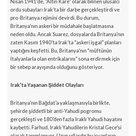
Nisan 1941’de, "Altın Kare" olarak bilinen ulusalcı
ordu subayları Irak’ta bir darbe gerçekleştirdi ve
pro-Britanya rejimini devirdi. Bu durum,
Britanya’nın askeri bir müdahale başlatmasına
neden oldu. Ancak Suarez, dosyalarda Britanya’nın
zaten Kasım 1940’ta Irak’ta “askeri işgal” planları
yaptığını keşfetti. Bu, Britanya’nın “müftünün
İtalyanlarla olan entrikalarını” sona erdirmek için
bir sebep arayışında olduğunu gösteriyor.
Irak’ta Yaşanan Şiddet Olayları
Britanya’nın Bağdat’a yaklaşmasıyla birlikte,
şehirde şiddetli bir anti-Yahudi pogromu
gerçekleşti ve 180’den fazla Iraklı Yahudi hayatını
kaybetti. Farhud, Iraklı Yahudilerin Kristal Gece’si
olarak tanımlanıyor. Uzun yıllardır bu isyanların