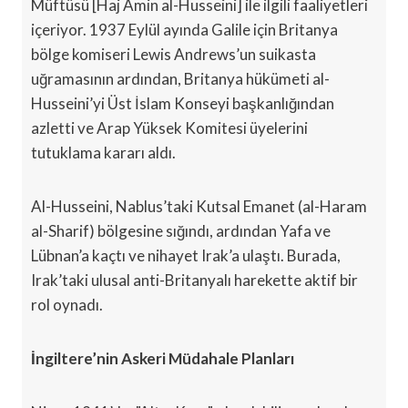
Müftüsü [Haj Amin al-Husseini] ile ilgili faaliyetleri
içeriyor. 1937 Eylül ayında Galile için Britanya
bölge komiseri Lewis Andrews’un suikasta
uğramasının ardından, Britanya hükümeti al-
Husseini’yi Üst İslam Konseyi başkanlığından
azletti ve Arap Yüksek Komitesi üyelerini
tutuklama kararı aldı.
Al-Husseini, Nablus’taki Kutsal Emanet (al-Haram
al-Sharif) bölgesine sığındı, ardından Yafa ve
Lübnan’a kaçtı ve nihayet Irak’a ulaştı. Burada,
Irak’taki ulusal anti-Britanyalı harekette aktif bir
rol oynadı.
İngiltere’nin Askeri Müdahale Planları