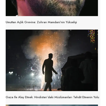
Umuttan Açlık Grevine: Zohran Mamdani’nin Yükselişi
Gaza Ile Alay Etmek: Hindistan’daki Müslümanları Tehdit Etmenin Yolu