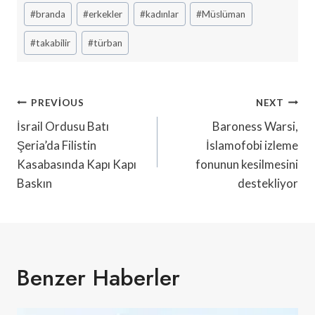
Post
#
branda
#
erkekler
#
kadınlar
#
Müslüman
Tags:
#
takabilir
#
türban
Yazı
PREVIOUS
NEXT
Gezinmesi
İsrail Ordusu Batı
Baroness Warsi,
Şeria’da Filistin
İslamofobi izleme
Kasabasında Kapı Kapı
fonunun kesilmesini
Baskın
destekliyor
Benzer Haberler