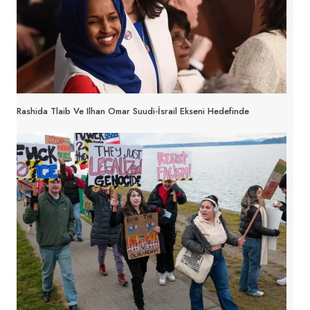
Rashida Tlaib Ve Ilhan Omar Suudi-İsrail Ekseni Hedefinde